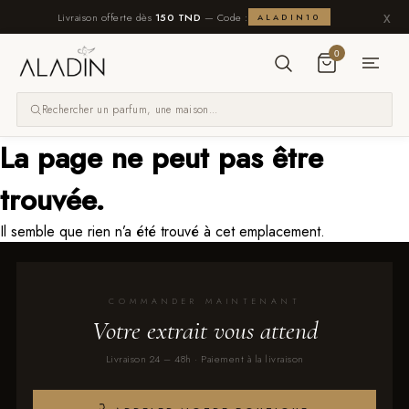
x
Livraison offerte dès
150 TND
— Code :
ALADIN10
0
La page ne peut pas être
x
Navigation
trouvée.
Homme
Il semble que rien n’a été trouvé à cet emplacement.
Femme
COMMANDER MAINTENANT
Unisexe
Votre extrait vous attend
Nos
Livraison 24 – 48h · Paiement à la livraison
Packs