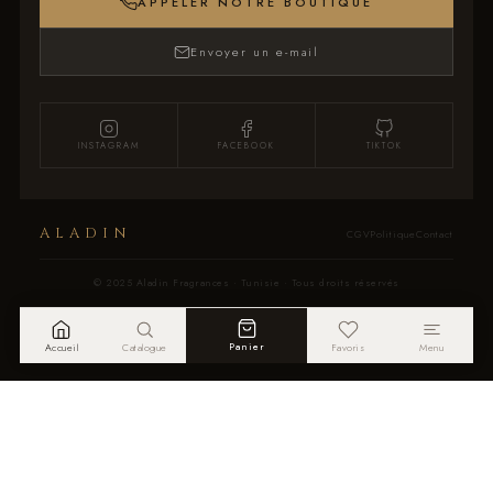
APPELER NOTRE BOUTIQUE
Envoyer un e-mail
INSTAGRAM
FACEBOOK
TIKTOK
ALADIN
CGV
Politique
Contact
© 2025 Aladin Fragrances · Tunisie · Tous droits réservés
Panier
Accueil
Catalogue
Favoris
Menu