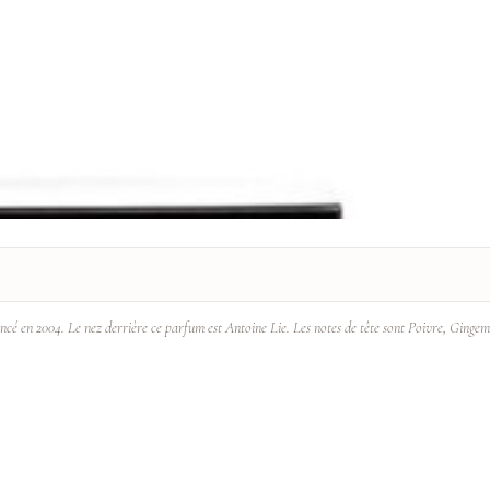
ancé en 2004. Le nez derrière ce parfum est Antoine Lie. Les notes de tête sont Poivre, Ging