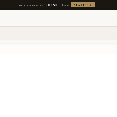
Livraison offerte dès
150 TND
— Code :
ALADIN10