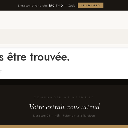
Livraison offerte dès
150 TND
— Code :
ALADIN10
 être trouvée.
t.
COMMANDER MAINTENANT
Votre extrait vous attend
Livraison 24 – 48h · Paiement à la livraison