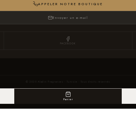
APPELER NOTRE BOUTIQUE
Envoyer un e-mail
FACEBOOK
© 2025 Aladin Fragrances · Tunisie · Tous droits réservés
Panier