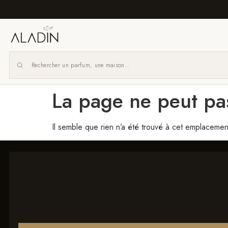
Aller
au
contenu
La page ne peut pas
x
Navigation
Il semble que rien n’a été trouvé à cet emplacemen
Homme
Femme
Unisexe
Nos
Packs